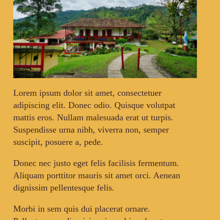
Lorem ipsum dolor sit amet, consectetuer
adipiscing elit. Donec odio. Quisque volutpat
mattis eros. Nullam malesuada erat ut turpis.
Suspendisse urna nibh, viverra non, semper
suscipit, posuere a, pede.
Donec nec justo eget felis facilisis fermentum.
Aliquam porttitor mauris sit amet orci. Aenean
dignissim pellentesque felis.
Morbi in sem quis dui placerat ornare.